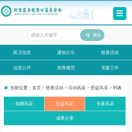
搜索
医卫信息
通知公示
慈善活动
信息公开
慈善规范
党建工作
当前位置：
首页
>
慈善活动
>
活动风采
>
受益风采
> 列表
捐赠风采
受益风采
专家风采
成果分享