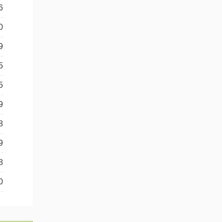
6
参加“2025年第42
0
参加“第23届国际
境内参会资助
9
参加“2025巴黎血
5
参加“2026年第7
科研项目资助
5
参加“2026年第1
9
关于参加 “2026年
其他资助活动
8
参加“第十二届欧洲
9
参加“第52届国际血
8
参加“第26届亚洲
0
参加“第53届国际